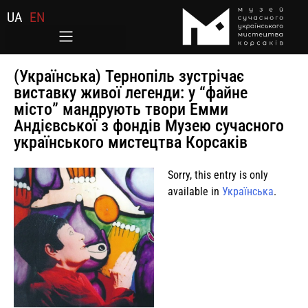
UA
EN
(Українська) Тернопіль зустрічає
виставку живої легенди: у “файне
місто” мандрують твори Емми
Андієвської з фондів Музею сучасного
українського мистецтва Корсаків
Sorry, this entry is only
available in
Українська
.