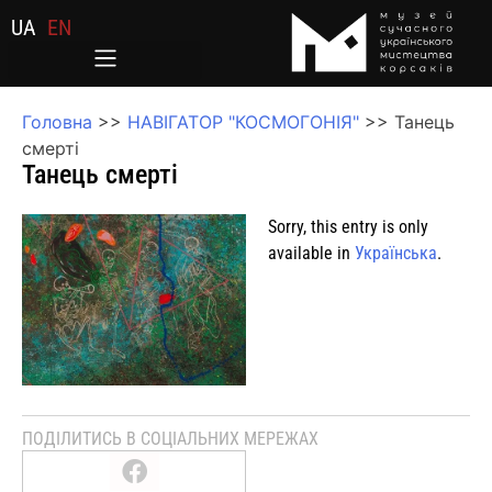
UA
EN
Головна
>>
НАВІГАТОР "КОСМОГОНІЯ"
>>
Танець
смерті
Танець смерті
Sorry, this entry is only
available in
Українська
.
ПОДІЛИТИСЬ В СОЦІАЛЬНИХ МЕРЕЖАХ