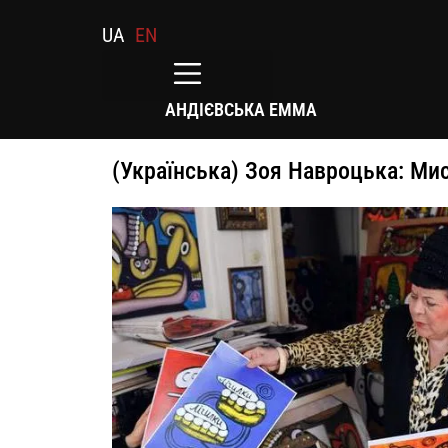
UA
EN
АНДІЄВСЬКА ЕММА
(Українська) Зоя Навроцька: Ми