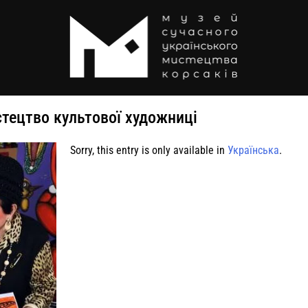
стецтво культової художниці
Sorry, this entry is only available in
Українська
.