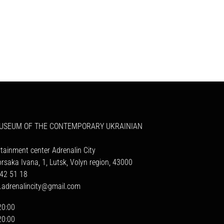
MUSEUM OF THE CONTEMPORARY UKRAINIAN
rtainment center Adrenalin City
orsaka Ivana, 1, Lutsk, Volyn region, 43000
42 51 18
a.adrenalincity@gmail.com
20:00
20:00