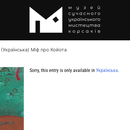
(Українська) Міф про Койота
Sorry, this entry is only available in
Українська
.