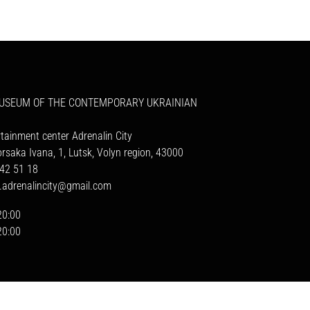
MUSEUM OF THE CONTEMPORARY UKRAINIAN
rtainment center Adrenalin City
orsaka Ivana, 1, Lutsk, Volyn region, 43000
42 51 18
a.adrenalincity@gmail.com
20:00
20:00