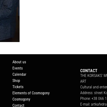
About us
Events
CONTACT
Calendar
THE KORSAKS’ 
Shop
ART
Tickets
Cultural and ente
Address: street K
Elements of Cosmogony
Phone: +38 066 1
Cosmogony
E-mail:
artkafedr
Contact