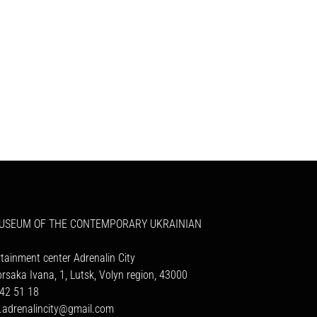
MUSEUM OF THE CONTEMPORARY UKRAINIAN
rtainment center Adrenalin City
orsaka Ivana, 1, Lutsk, Volyn region, 43000
42 51 18
a.adrenalincity@gmail.com