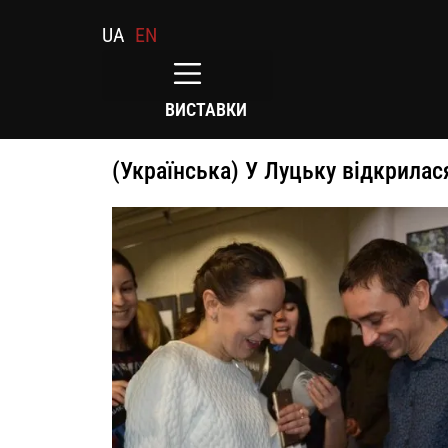
UA
EN
ВИСТАВКИ
(Українська) У Луцьку відкрила