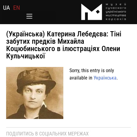
UA
EN
(Українська) Катерина Лебедєва: Тіні
забутих предків Михайла
Коцюбинського в ілюстраціях Олени
Кульчицької
Sorry, this entry is only
available in
Українська
.
ПОДІЛИТИСЬ В СОЦІАЛЬНИХ МЕРЕЖАХ