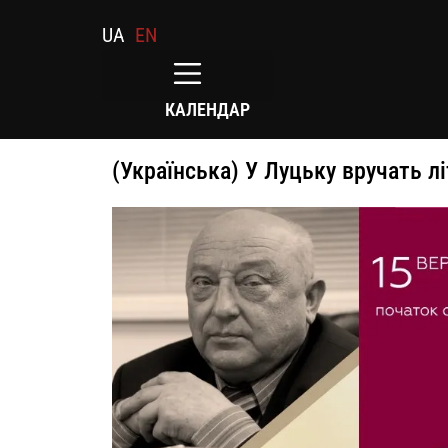
UA
EN
КАЛЕНДАР
(Українська) У Луцьку вручать л