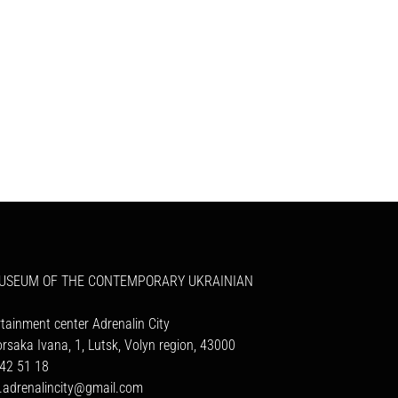
MUSEUM OF THE CONTEMPORARY UKRAINIAN
rtainment center Adrenalin City
orsaka Ivana, 1, Lutsk, Volyn region, 43000
42 51 18
a.adrenalincity@gmail.com