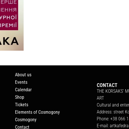
About us
Events
CONTACT
Calendar
THE KORSAKS’ 
Shop
ART
Tickets
Cultural and ente
Address: street K
Elements of Cosmogony
Phone: +38 066 1
Cosmogony
E-mail:
artkafedr
Contact