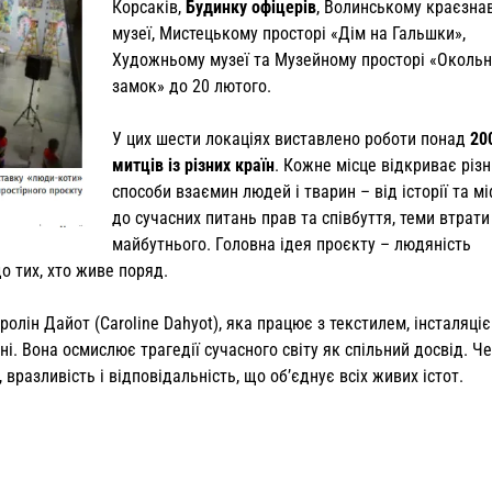
Корсаків,
Будинку офіцерів
, Волинському краєзна
музеї, Мистецькому просторі «Дім на Гальшки»,
Художньому музеї та Музейному просторі «Околь
замок» до 20 лютого.
У цих шести локаціях виставлено роботи понад
20
митців із різних країн
. Кожне місце відкриває різн
способи взаємин людей і тварин – від історії та мі
до сучасних питань прав та співбуття, теми втрати
майбутнього. Головна ідея проєкту – людяність
о тих, хто живе поряд.
лін Дайот (Caroline Dahyot), яка працює з текстилем, інсталяці
ані. Вона осмислює трагедії сучасного світу як спільний досвід. Ч
вразливість і відповідальність, що об’єднує всіх живих істот.