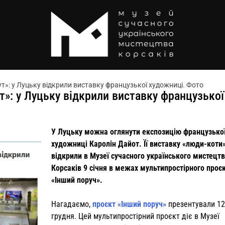
т»: у Луцьку відкрили виставку французької художниці. Фото
т»: у Луцьку відкрили виставку французької
У Луцьку можна оглянути експозицію французько
художниці Каролін Дайот. Її виставку «люди-коти
відкрили в Музеї сучасного українського мистецт
Корсаків 9 січня в межах мультипростірного проє
«Інший поруч».
Нагадаємо,
проєкт «Інший поруч»
презентували 12
грудня. Цей мультипростірний проєкт діє в Музеї