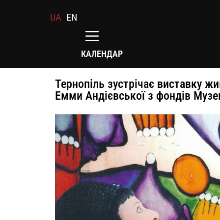
UA
EN
КАЛЕНДАР
Тернопіль зустрічає виставку жи
Емми Андієвської з фондів Музе