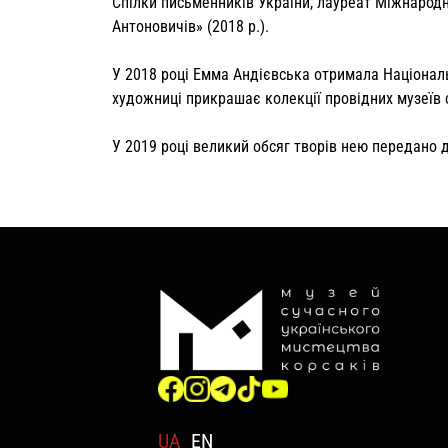
Спілки письменників України, лауреат Міжнародно
Антоновичів» (2018 р.).
У 2018 році Емма Андієвська отримала Національ
художниці прикрашає колекції провідних музеїв с
У 2019 році великий обсяг творів нею передано 
UA
EN