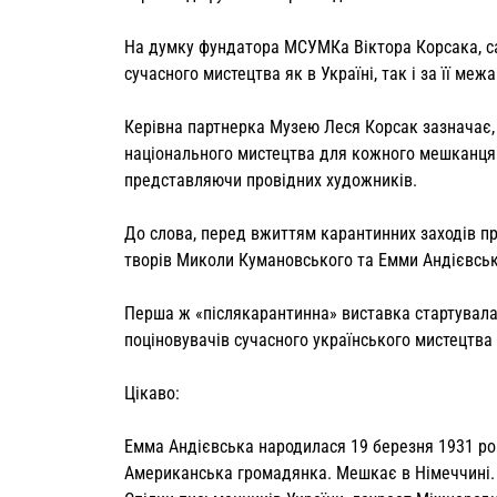
На думку фундатора МСУМКа Віктора Корсака, са
сучасного мистецтва як в Україні, так і за її меж
Керівна партнерка Музею Леся Корсак зазначає, 
національного мистецтва для кожного мешканця д
представляючи провідних художників.
До слова, перед вжиттям карантинних заходів пр
творів Миколи Кумановського та Емми Андієвської
Перша ж «післякарантинна» виставка стартувала
поціновувачів сучасного українського мистецтва 
Цікаво:
Емма Андієвська народилася 19 березня 1931 рок
Американська громадянка. Мешкає в Німеччині. 