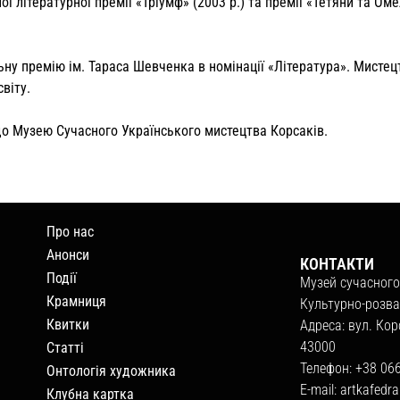
ї літературної премії «Тріумф» (2003 р.) та премії «Тетяни та Ом
ну премію ім. Тараса Шевченка в номінації «Література». Мистец
віту.
до Музею Сучасного Українського мистецтва Корсаків.
Про нас
Анонси
КОНТАКТИ
Події
Музей сучасного
Крамниця
Культурно-розва
Квитки
Адреса: вул. Кор
43000
Статті
Телефон: +38 06
Онтологія художника
E-mail:
artkafedr
Клубна картка