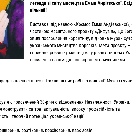
легенди зі світу мистецтва Емми Андієвської. Вхі
вільний!
Виставка, під назвою «Космос Емми Андієвської», 
частиною масштабного проекту «Дифузія», що його
хвилі послаблення карантину, відновив Музей суч
українського мистецтва Корсаків. Мета проєкту –
сприяння розвитку мистецтва у різних регіонах Укр
посилення взаємодії і співпраці між музейними
 представлено з півсотні живописних робіт із колекції Музею суча
узія», присвячений 30-річчю відновлення Незалежності України.
демонструвати світові актуальність, високу професійність та
сть і творчий потенціал української нації.
оширення, розтікання, розсіювання, взаємодія.