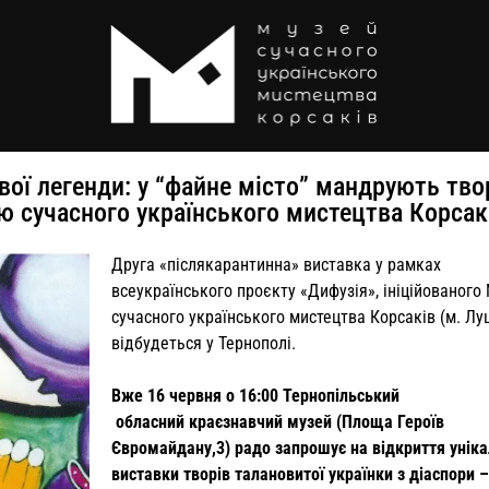
вої легенди: у “файне місто” мандрують тво
ю сучасного українського мистецтва Корсак
Друга «післякарантинна» виставка у рамках
всеукраїнського проєкту «Дифузія», ініційованого
сучасного українського мистецтва Корсаків (м. Лу
відбудеться у Тернополі.
Вже 16 червня о 16:00 Тернопільський
обласний краєзнавчий музей (Площа Героїв
Євромайдану,3) радо запрошує на відкриття уніка
виставки творів талановитої українки з діаспори 