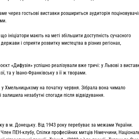
ме через гостьові виставки розшириться аудиторія поціновувачі
ами.
що ініціатори мають на меті збільшити доступність сучасного
ержави і сприяти розвитку мистецтва в різних регіонах,
оєкт «Дифузія» успішно реалізували вже тричі: у Львові з виста
, та у Івано-Франківську з її ж творами.
 у Хмельницькому на початку червня. Зібрала вона чимало
і залишила незабутні спогади після відвідування.
у в м. Донецьку. Від 1943 року перебуває за межами України.
Член ПЕН-клубу, Спілки професійних митців Німеччини, Націонал