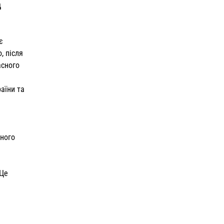
д
є
, після
асного
аїни та
сного
 Це