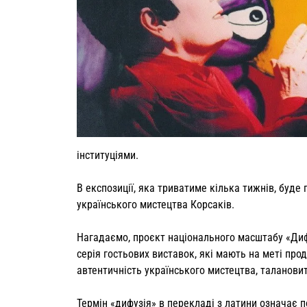
інституціями.
В експозиції, яка триватиме кілька тижнів, буде
українського мистецтва Корсаків.
Нагадаємо, проєкт національного масштабу «Диф
серія гостьових виставок, які мають на меті про
автентичність українського мистецтва, талановиті
Термін «дифузія» в перекладі з латини означає п