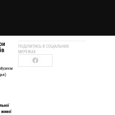
ри
ПОДІЛИТИСЬ В СОЦІАЛЬНИХ
ів
МЕРЕЖАХ
 Музеєм
цьк)
льної
– живої