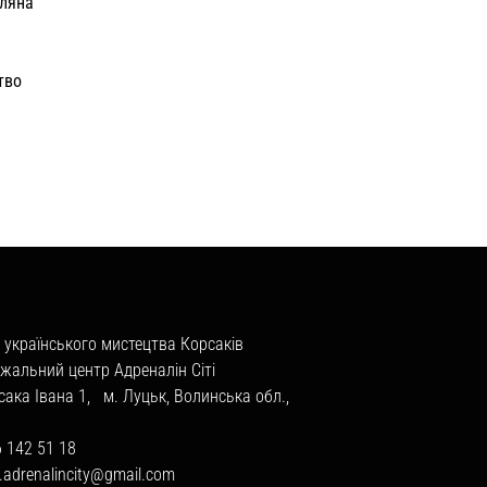
еляна
тво
 українського мистецтва Корсаків
жальний центр Адреналін Сіті
сака Івана 1, м. Луцьк, Волинська обл.,
6 142 51 18
a.adrenalincity@gmail.com