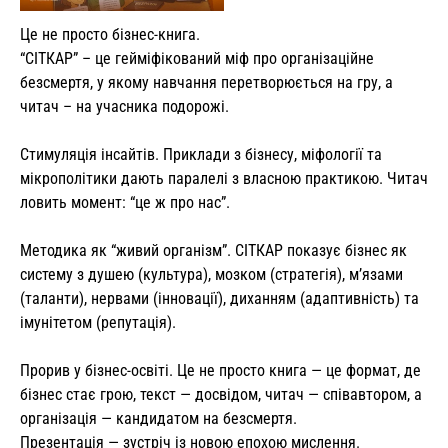
Це не просто бізнес-книга.
“СІТКАР” – це гейміфікований міф про організаційне
безсмертя, у якому навчання перетворюється на гру, а
читач – на учасника подорожі.
Стимуляція інсайтів. Приклади з бізнесу, міфології та
мікрополітики дають паралелі з власною практикою. Читач
ловить момент: “це ж про нас”.
Методика як “живий організм”. СІТКАР показує бізнес як
систему з душею (культура), мозком (стратегія), м’язами
(таланти), нервами (інновації), диханням (адаптивність) та
імунітетом (репутація).
Прорив у бізнес-освіті. Це не просто книга — це формат, де
бізнес стає грою, текст — досвідом, читач — співавтором, а
організація — кандидатом на безсмертя.
Презентація — зустріч із новою епохою мислення.