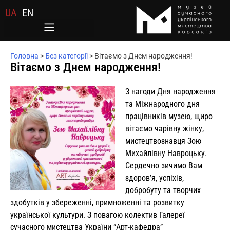
UA
EN
Головна
>
Без категорії
>
Вітаємо з Днем народження!
Вітаємо з Днем народження!
З нагоди Дня народження
та Міжнародного дня
працівників музею, щиро
вітаємо чарівну жінку,
мистецтвознавця Зою
Михайлівну Навроцьку.
Сердечно зичимо Вам
здоров’я, успіхів,
добробуту та творчих
здобутків у збереженні, примноженні та розвитку
української культури. З повагою колектив Галереї
сучасного мистецтва України “Арт-кафедра”