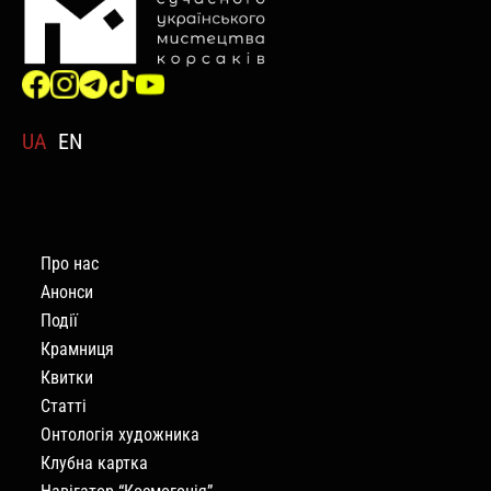
UA
EN
Про нас
Анонси
Події
Крамниця
Квитки
Статті
Онтологія художника
Клубна картка