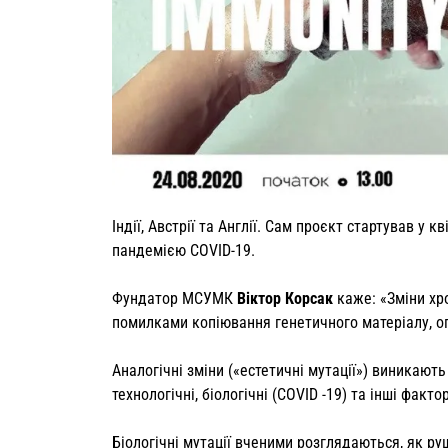
Індії, Австрії та Англії. Сам проєкт стартував у 
пандемією COVID-19.
Фундатор МСУМК
Віктор Корсак
каже: «Зміни хр
помилками копіювання генетичного матеріалу, о
Аналогічні зміни («естетичні мутації») виникають 
технологічні, біологічні (COVID -19) та інші факто
Біологічні мутації вченими розглядаються, як ру