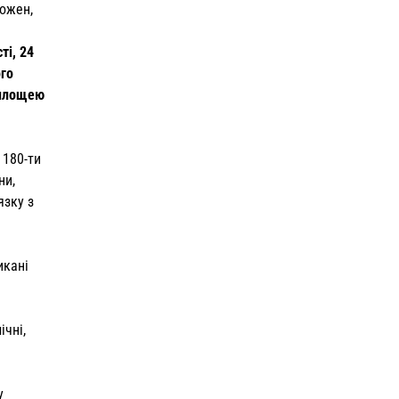
кожен,
ті, 24
го
 площею
 180-ти
ни,
язку з
икані
ічні,
у