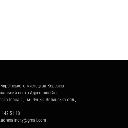
 українського мистецтва Корсаків
жальний центр Адреналін Сіті
сака Івана 1, м. Луцьк, Волинська обл.,
6 142 51 18
a.adrenalincity@gmail.com