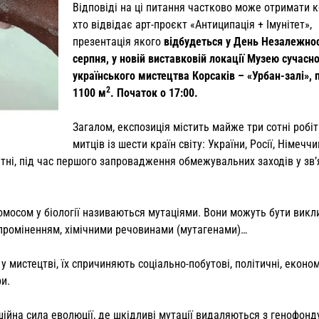
Відповіді на ці питання частково може отримати 
хто відвідає арт-проєкт «Антиципація + Імунітет»,
презентація якого
відбудеться у День Незалежнос
серпня, у новій виставковій локації Музею
сучасно
українського мистецтва
Корсаків – «Урбан-залі»,
2
1100 м
. Початок о 17:00.
Загалом, експозиція містить майже три сотні робіт
митців із шести країн світу: України, Росії, Німеччи
квітні, під час першого запровадження обмежувальних заходів у зв’
омосом у біології називаються мутаціями. Вони можуть бути викл
проміненням, хімічними речовинами (мутагенами)…
у мистецтві, їх спричиняють соціально-побутові, політичні, економ
ри.
шійна сила еволюції, де шкідливі мутації видаляються з генофонд