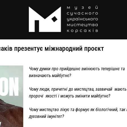
аків презентує міжнародний проєкт
Чому думки про прийдешнє змінюють теперішнє та
визначають майбутнє?
Чому люди, причетні до мистецтва, зазвичай мають
пророчі якості і можуть змінити майбутнє?
Чому мистецтво лікує та формує як біологічний, так 
духовний імунітет?