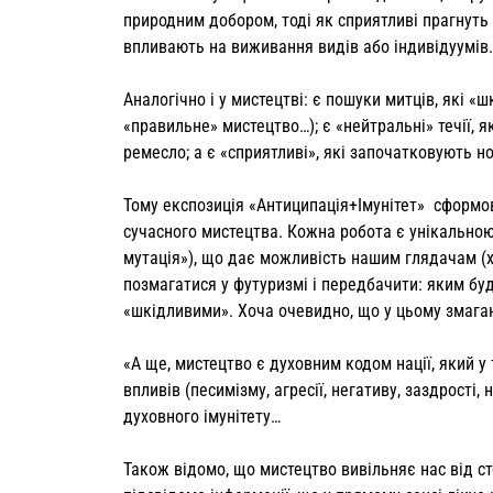
природним добором, тоді як сприятливі прагнуть 
впливають на виживання видів або індивідуумів.
Аналогічно і у мистецтві: є пошуки митців, які «
«правильне» мистецтво…); є «нейтральні» течії, як
ремесло; а є «сприятливі», які започатковують н
Тому експозиція «Антиципація+Імунітет» сформов
сучасного мистецтва. Кожна робота є унікальною 
мутація»), що дає можливість нашим глядачам (
позмагатися у футуризмі і передбачити: яким буд
«шкідливими». Хоча очевидно, що у цьому змага
«А ще, мистецтво є духовним кодом нації, який у
впливів (песимізму, агресії, негативу, заздрості
духовного імунітету…
Також відомо, що мистецтво вивільняє нас від ст