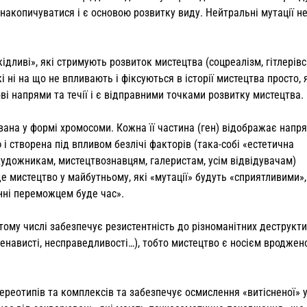
накопичуватися і є основою розвитку виду. Нейтральні мутації н
шкідливі», які стримують розвиток мистецтва (соцреалізм, гітлерів
і ні на що не впливають і фіксуються в історії мистецтва просто, 
ові напрями та течії і є відправними точками розвитку мистецтва.
ана у формі хромосоми. Кожна її частина (ген) відображає напр
і створена під впливом безлічі факторів (така-собі «естетична
художникам, мистецтвознавцям, галеристам, усім відвідувачам)
е мистецтво у майбутньому, які «мутації» будуть «сприятливими», 
нні переможцем буде час».
 тому числі забезпечує резистентність до різноманітних деструкт
, ненависті, несправедливості…), тобто мистецтво є носієм вроджен
ереотипів та комплексів та забезпечує осмислення «витісненої» 