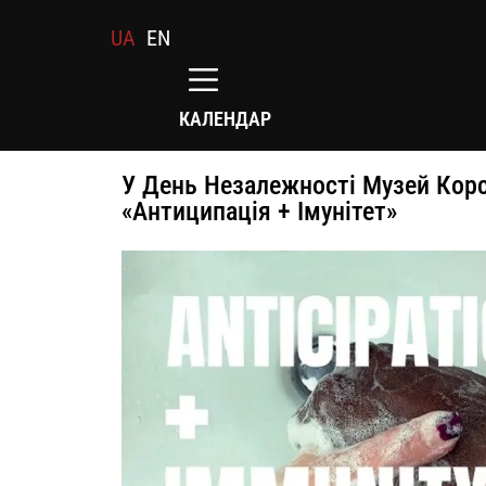
UA
EN
КАЛЕНДАР
У День Незалежності Музей Корс
«Антиципація + Імунітет»