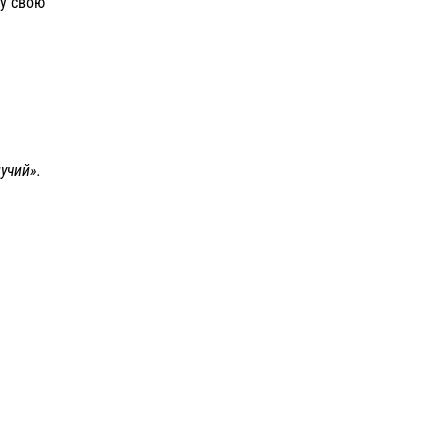
 у свою
учий».