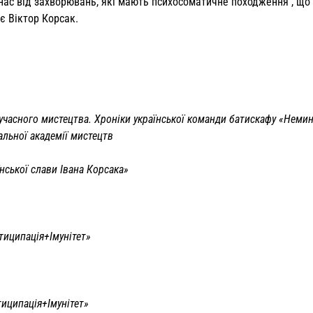
 нас від захворювань, які мають психосоматичне походження , що
є Віктор Корсак.
 сучасного мистецтва. Хроніки української команди батискафу «Немин
альної академії мистецтв
нської слави Івана Корсака»
тиципація+Імунітет»
тиципація+Імунітет»