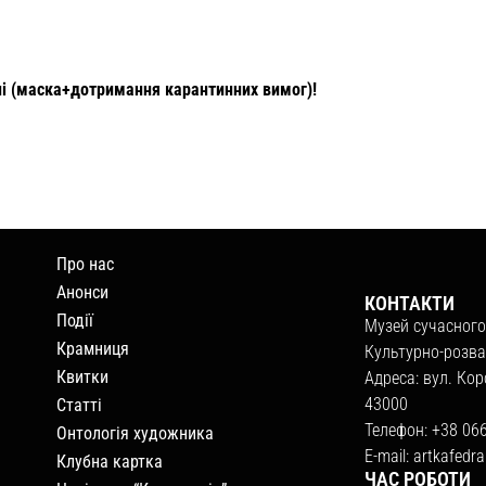
ні
(маска+дотримання карантинних вимог)!
Про нас
Анонси
КОНТАКТИ
Події
Музей сучасного
Крамниця
Культурно-розва
Квитки
Адреса: вул. Кор
43000
Статті
Телефон: +38 06
Онтологія художника
E-mail:
artkafedr
Клубна картка
ЧАС РОБОТИ