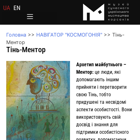
UA
EN
Головна
>>
НАВІГАТОР "КОСМОГОНІЯ"
>>
Тінь-
Ментор
Тінь-Ментор
Архетип майбутнього –
Ментор:
це люди, які
допомагають іншим
прийняти і перетворити
свою Тінь, тобто
придушені та несвідомі
аспекти особистості. Вони
використовують свій
досвід і знання для
підтримки особистісного
розвитку, допомагаючи