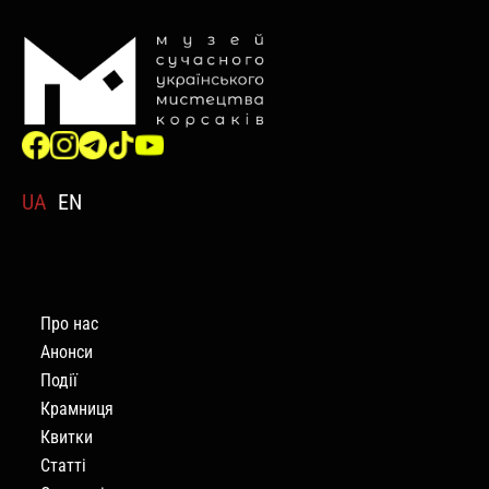
UA
EN
Про нас
Анонси
Події
Крамниця
Квитки
Статті