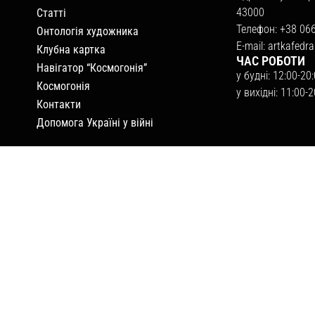
43000
Статті
Телефон: +38 06
Онтологія художника
E-mail:
artkafedr
Клубна картка
ЧАС РОБОТИ
Навігатор “Космогонія”
у будні: 12:00-20
Космогонія
у вихідні: 11:00-
Контакти
Допомога Україні у війні