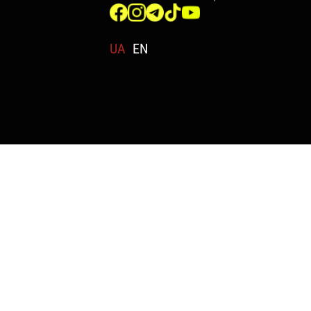
UA
EN