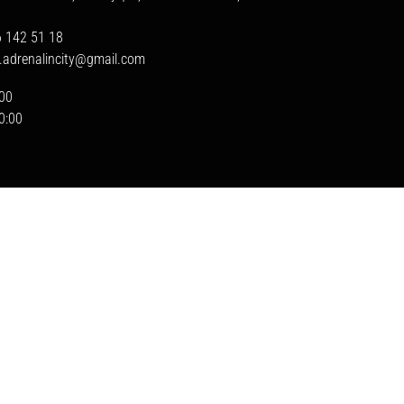
6 142 51 18
a.adrenalincity@gmail.com
:00
20:00