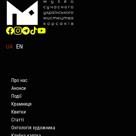
UA
EN
Про нас
Анонси
Події
Крамниця
Квитки
Статті
Онтологія художника
Клубна картка