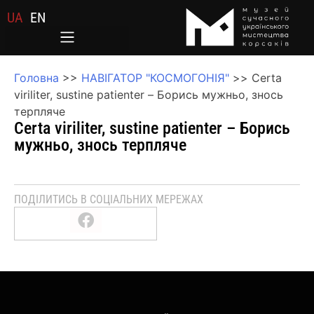
UA
EN
Головна
>>
НАВІГАТОР "КОСМОГОНІЯ"
>>
Certa
viriliter, sustine patienter – Борись мужньо, знось
терпляче
Certa viriliter, sustine patienter – Борись
мужньо, знось терпляче
ПОДІЛИТИСЬ В СОЦІАЛЬНИХ МЕРЕЖАХ