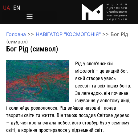
UA
EN
Головна
>>
НАВІГАТОР "КОСМОГОНІЯ"
>>
Бог Рід
(символ)
Бог Рід (символ)
Рід у слов’янській
міфології – це вищий бог,
який створив увесь
всесвіт та всіх інших богів.
За легендою, він починав
існування у золотому яйці,
і коли яйце розкололося, Рід вийшов назовні і почав
творити світи та життя. Він також посадив Світове дерево
— дуб, чия крона сягала небес, його стовбур був у земному
світі, а коріння простиралося у підземний світ.