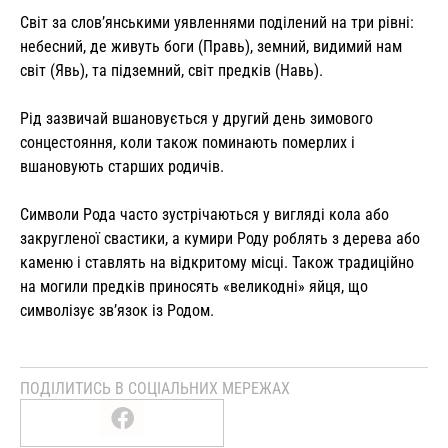
Світ за слов’янськими уявленнями поділений на три рівні:
небесний, де живуть боги (Правь), земний, видимий нам
світ (Явь), та підземний, світ предків (Навь).
Рід зазвичай вшановується у другий день зимового
сонцестояння, коли також поминають померлих і
вшановують старших родичів.
Символи Рода часто зустрічаються у вигляді кола або
закругленої свастики, а кумири Роду роблять з дерева або
каменю і ставлять на відкритому місці. Також традиційно
на могили предків приносять «великодні» яйця, що
символізує зв’язок із Родом.
ПОДІЛИТИСЬ В СОЦІАЛЬНИХ МЕРЕЖАХ